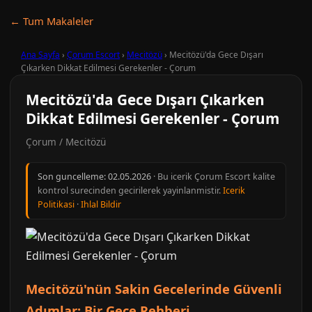
← Tum Makaleler
Ana Sayfa
›
Çorum Escort
›
Mecitözü
›
Mecitözü'da Gece Dışarı
Çıkarken Dikkat Edilmesi Gerekenler - Çorum
Mecitözü'da Gece Dışarı Çıkarken
Dikkat Edilmesi Gerekenler - Çorum
Çorum / Mecitözü
Son guncelleme:
02.05.2026
· Bu icerik Çorum Escort kalite
kontrol surecinden gecirilerek yayinlanmistir.
Icerik
Politikasi
·
Ihlal Bildir
Mecitözü'nün Sakin Gecelerinde Güvenli
Adımlar: Bir Gece Rehberi