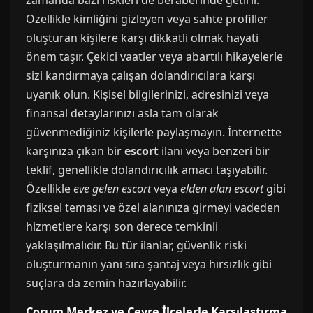
zamanda bazı riskleri de beraberinde getirir.
Özellikle kimliğini gizleyen veya sahte profiller
oluşturan kişilere karşı dikkatli olmak hayati
önem taşır. Çekici vaatler veya abartılı hikayelerle
sizi kandırmaya çalışan dolandırıcılara karşı
uyanık olun. Kişisel bilgilerinizi, adresinizi veya
finansal detaylarınızı asla tam olarak
güvenmediğiniz kişilerle paylaşmayın. İnternette
karşınıza çıkan bir
escort
ilanı veya benzeri bir
teklif, genellikle dolandırıcılık amacı taşıyabilir.
Özellikle
eve gelen escort
veya
elden alan escort
gibi
fiziksel teması ve özel alanınıza girmeyi vadeden
hizmetlere karşı son derece temkinli
yaklaşılmalıdır. Bu tür ilanlar, güvenlik riski
oluşturmanın yanı sıra şantaj veya hırsızlık gibi
suçlara da zemin hazırlayabilir.
Çorum Merkez ve Çevre İlçelerle Karşılaştırma