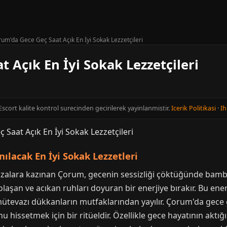
um'da Gece Geç Saat Açık En İyi Sokak Lezzetçileri
 Açık En İyi Sokak Lezzetçileri
scort kalite kontrol surecinden gecirilerek yayinlanmistir.
Icerik Politikasi
·
Ih
ılacak En İyi Sokak Lezzetleri
afızalara kazınan Çorum, gecenin sessizliği çöktüğünde bam
laşan ve acıkan ruhları doyuran bir enerjiye bırakır. Bu enerj
ütevazı dükkanların mutfaklarından yayılır. Çorum'da gece
u hissetmek için bir ritüeldir. Özellikle gece hayatının akt