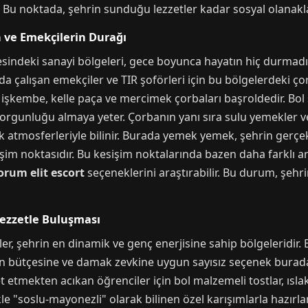
. Bu noktada, şehrin sunduğu lezzetler kadar sosyal olanakla
n ve Emekçilerin Durağı
esindeki sanayi bölgeleri, gece boyunca hayatın hiç durmadığ
 çalışan emekçiler ve TIR şoförleri için bu bölgelerdeki çorba
işkembe, kelle paça ve mercimek çorbaları başroldedir. Bol s
rgunluğu almaya yeter. Çorbanın yanı sıra sulu yemekler ve
k atmosferleriyle bilinir. Burada yemek yemek, şehrin gerçe
sişim noktasıdır. Bu kesişim noktalarında bazen daha farklı a
orum elit escort
seçeneklerini araştırabilir. Bu durum, şehr
Lezzetle Buluşması
ler, şehrin en dinamik ve genç enerjisine sahip bölgeleridir.
rin bütçesine ve damak zevkine uygun sayısız seçenek burada
t etmekten acıkan öğrenciler için bol malzemeli tostlar, ıs
le "soslu-mayonezli" olarak bilinen özel karışımlarla hazır