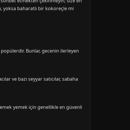
a sohbet etmekten çekinmeyin; size en
mı, yoksa baharatlı bir kokoreçle mi
opülerdir. Bunlar, gecenin ilerleyen
lar ve bazı seyyar satıcılar, sabaha
 yemek yemek için genellikle en güvenli