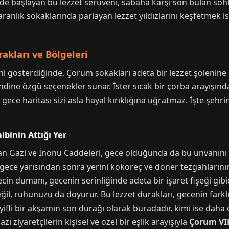
nde başlayan bu lezzet serüveni, sabaha karşı son bulan soh
ranlık sokaklarında parlayan lezzet yıldızlarını keşfetmek ist
akları ve Bölgeleri
ni gösterdiğinde, Çorum sokakları adeta bir lezzet şölenine 
ndine özgü seçenekler sunar. İster sıcak bir çorba arayışında
gece haritası sizi asla hayal kırıklığına uğratmaz. İşte şehri
lbinin Attığı Yer
an Gazi ve İnönü Caddeleri, gece olduğunda da bu unvanını
r, gece yarısından sonra yerini kokoreç ve döner tezgahlarının
cin dumanı, gecenin serinliğinde adeta bir işaret fişeği gibid
l, ruhunuzu da doyurur. Bu lezzet durakları, gecenin farklı 
eyifli bir akşamın son durağı olarak buradadır, kimi ise daha 
ı ziyaretçilerin kişisel ve özel bir eşlik arayışıyla
Çorum VIP