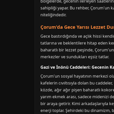
bölgelerde, gecenin ilerleyen saatleri
sahipliği yapar. Bu rehber, Çorum'un ka
niteliğindedir.
Çorum'da Gece Yarısı Lezzet Dur
Gece bastırdığında ve açlık hissi kendi
tatlarına ve beklentilere hitap eden ke
baharatlı bir lezzet peşinde, Çorum'un 
merkezler ve sundukları eşsiz tatlar.
Gazi ve İnönü Caddeleri: Gecenin Ka
Çorum'un sosyal hayatının merkezi ol
kafelerin cıvıltısıyla dolan bu caddele
közde, ağır ağır pişen baharatlı kokore
yarım ekmek arası, sadece midenizi deği
bir araya getirir. Kimi arkadaşlarıyla k
enerji toplar. Şehirdeki bu dinamizm, baz