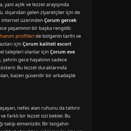
 yani açlık ve lezzet arayışında
ü, dışarıdan gelen ziyaretçiler için de
 ve internet üzerinden
Çorum gercek
gece yaşamının bir başka rengidir.
hanım profilleri
de bölgenin tarihi ve
zıları için
Çorum kaliteli escort
l talepleri olanlar için
Çorum eve
um, şehrin gece hayatının sadece
österir. Bu lezzet duraklarında
ılan, bazen güvenilir bir arkadaşlık
şayan, nefes alan ruhunu da tattırır.
 farklı bir lezzet sizi bekler. Bu
ı takip etmenizdir. Bir tezgahın