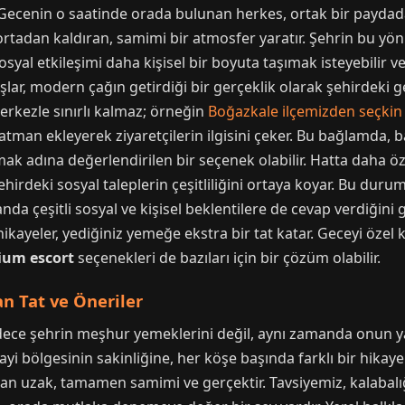
Gecenin o saatinde orada bulunan herkes, ortak bir paydada,
ı ortadan kaldıran, samimi bir atmosfer yaratır. Şehrin bu yön
 sosyal etkileşimi daha kişisel bir boyuta taşımak isteyebilir
ışlar, modern çağın getirdiği bir gerçeklik olarak şehirdeki 
erkezle sınırlı kalmaz; örneğin
Boğazkale ilçemizden seçkin 
katman ekleyerek ziyaretçilerin ilgisini çeker. Bu bağlamda, ba
k adına değerlendirilen bir seçenek olabilir. Hatta daha öze
ehirdeki sosyal taleplerin çeşitliliğini ortaya koyar. Bu dur
a çeşitli sosyal ve kişisel beklentilere de cevap verdiğini g
ikayeler, yediğiniz yemeğe ekstra bir tat katar. Geceyi özel k
um escort
seçenekleri de bazıları için bir çözüm olabilir.
 Tat ve Öneriler
adece şehrin meşhur yemeklerini değil, aynı zamanda onun ya
i bölgesinin sakinliğine, her köşe başında farklı bir hikaye ve
an uzak, tamamen samimi ve gerçektir. Tavsiyemiz, kalabalığ