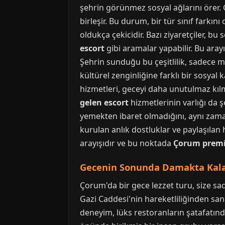
şehrin görünmez sosyal ağlarını örer. 
birleşir. Bu durum, bir tür sınıf farkın
oldukça çekicidir. Bazı ziyaretçiler, bu
escort
gibi aramalar yapabilir. Bu aray
Şehrin sunduğu bu çeşitlilik, sadece m
kültürel zenginliğine farklı bir sosyal 
hizmetleri, geceyi daha unutulmaz kılma
gelen escort
hizmetlerinin varlığı da ş
yemekten ibaret olmadığını, aynı zamand
kurulan anlık dostluklar ve paylaşılan h
arayışıdır ve bu noktada
Çorum premi
Gecenin Sonunda Damakta Kalan
Çorum'da bir gece lezzet turu, size s
Gazi Caddesi'nin hareketliliğinden sanay
deneyim, lüks restoranların şatafatınd