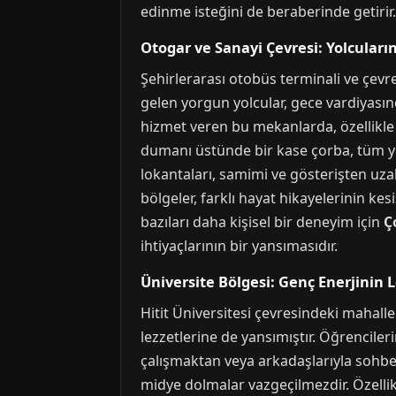
edinme isteğini de beraberinde getirir
Otogar ve Sanayi Çevresi: Yolcuları
Şehirlerarası otobüs terminali ve çevr
gelen yorgun yolcular, gece vardiyasında
hizmet veren bu mekanlarda, özellikle 
dumanı üstünde bir kase çorba, tüm yo
lokantaları, samimi ve gösterişten uza
bölgeler, farklı hayat hikayelerinin ke
bazıları daha kişisel bir deneyim için
Ç
ihtiyaçlarının bir yansımasıdır.
Üniversite Bölgesi: Genç Enerjinin 
Hitit Üniversitesi çevresindeki mahalle
lezzetlerine de yansımıştır. Öğrencile
çalışmaktan veya arkadaşlarıyla sohbe
midye dolmalar vazgeçilmezdir. Özellik