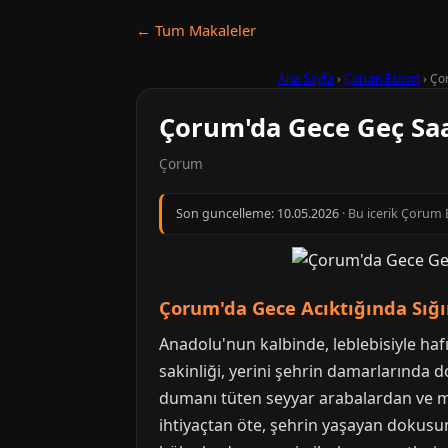
← Tum Makaleler
Ana Sayfa
›
Çorum Escort
›
Çor
Çorum'da Gece Geç Saat
Çorum
Son guncelleme:
10.05.2026
· Bu icerik Çorum E
Çorum'da Gece Acıktığında Sığın
Anadolu'nun kalbinde, leblebisiyle h
sakinliği, yerini şehrin damarlarında do
dumanı tüten seyyar arabalardan ve m
ihtiyaçtan öte, şehrin yaşayan dokusun