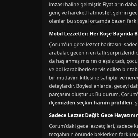
imzası haline gelmiştir. Fiyatların dah
genç ve hareketli atmosfer, şehrin gece
olanlar, bu sosyal ortamda bazen farklı
Mobil Lezzetler: Her Köşe Başında Bi
Çorum'un gece lezzet haritasını sadec
arabalar, gecenin en tatlı sürprizlerid
da haşlanmış mısırın o eşsiz tadı, çocuk
ve bol karabiberle servis edilen bir tab
bir müdavim kitlesine sahiptir ve nere
detaylardır. Böylesi anlarda, geceyi da
parçasını oluşturur. Bu durum, Çorum'u
ilçemizden seçkin hanım profilleri
, 
Sadece Lezzet Değil: Gece Hayatını
Çorum'daki gece lezzetçileri, sadece k
tezgahının önünde beklerken farklı mes