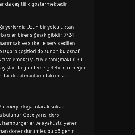
r da çeşitlilik göstermektedir.
ı yerlerdir. Uzun bir yolculuktan
cılar, birer sığınak gibidir. 7/24
arımsak ve sirke ile servis edilen
 ızgara çeşitleri de sunan bu esnaf
kçi ve emekçi yüzüyle tanışmaktır. Bu
rayışlar da gündeme gelebilir; örneğin,
in farklı katmanlarındaki insan
 Bu enerji, doğal olarak sokak
 bulunur. Gece yarısı ders
lak hamburgerler ve ayaküstü yenen
lanan döner dürümler, bu bölgenin