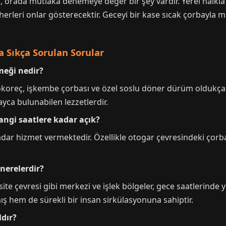
, orada mutlaka denemeye değer bir şey vardır. Yerel halkl
evherleri onlar gösterecektir. Geceyi bir kase sıcak çorbayla 
 Sıkça Sorulan Sorular
meği nedir?
okoreç, işkembe çorbası ve özel soslu döner dürüm oldukça p
ayca bulunabilen lezzetlerdir.
angi saatlere kadar açık?
ar hizmet vermektedir. Özellikle otogar çevresindeki çorbacı
nerelerdir?
ite çevresi gibi merkezi ve işlek bölgeler, gece saatlerinde
lmış hem de sürekli bir insan sirkülasyonuna sahiptir.
ldır?