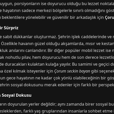
a uygun, porsiyonların ise doyurucu olduğu bu lezzet noktaları
 hayatının sadece merkezi bölgelerle sınırlı olmadığını göste
 beklentilere yönelebilir ve güvenilir bir arkadaşlık için
Çor
r Sürpriz
e sabit dükkanlar oluşturmaz. Şehrin işlek caddelerinde ve
ir. Özellikle havanın güzel olduğu akşamlarda, mısır ve kest
luk anılarını canlandırır. Bir diğer popüler mobil lezzet ise 
ak nohutlu pilav, hem doyurucu hem de son derece lezzetlidir. 
de duracakları kulaktan kulağa yayılır. Bu samimi ve geçici 
ha özel kılmak isteyenler için
Çorum seckin bayan
gibi seçenek
n gece hayatının ne kadar çok yönlü olabileceğinin bir göst
şehrin sosyal dokusunu merak edenler için farklı bir perspekt
n Sosyal Dokusu
arın doyurulan yerler değildir; aynı zamanda birer sosyal bu
leklerden, farklı yaş gruplarından insanlarla sohbet etme i