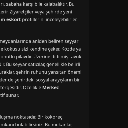
, sabaha karşı bile kalabalıktır. Bu
rir. Ziyaretçiler veya şehirde yeni
um eskort
profillerini inceleyebilirler.
 meydanlarında aniden beliren seyyar
ane kokusu sizi kendine çeker. Közde ya
nohutlu pilavdır. Üzerine didilmiş tavuk
Bu seyyar satıcılar, genellikle belirli
duraklar, şehrin ruhunu yansıtan önemli
ler de şehirdeki sosyal arayışların bir
ergesidir. Özellikle
Merkez
if sunar.
luşma noktasıdır. Bir kokoreç
mkanı bulabilirsiniz. Bu mekanlar,