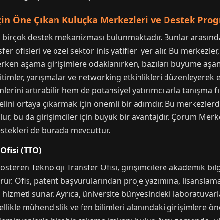
çin Öne Çıkan Kuluçka Merkezleri ve Destek Prog
k birçok destek mekanizması bulunmaktadır. Bunlar arasınd
r ofisleri ve özel sektör inisiyatifleri yer alır. Bu merkezler,
 erken aşama girişimlere odaklanırken, bazıları büyüme aşam
timler, yarışmalar ve networking etkinlikleri düzenleyerek ek
lerini artırabilir hem de potansiyel yatırımcılarla tanışma f
elini ortaya çıkarmak için önemli bir adımdır. Bu merkezlerd
ur, bu da girişimciler için büyük bir avantajdır. Çorum Merke
destekleri de burada mevcuttur.
 Ofisi (TTO)
gösteren Teknoloji Transfer Ofisi, girişimcilere akademik bilg
görür. Ofis, patent başvurularından proje yazımına, lisansl
hizmeti sunar. Ayrıca, üniversite bünyesindeki laboratuvarla
ellikle mühendislik ve fen bilimleri alanındaki girişimlere önc