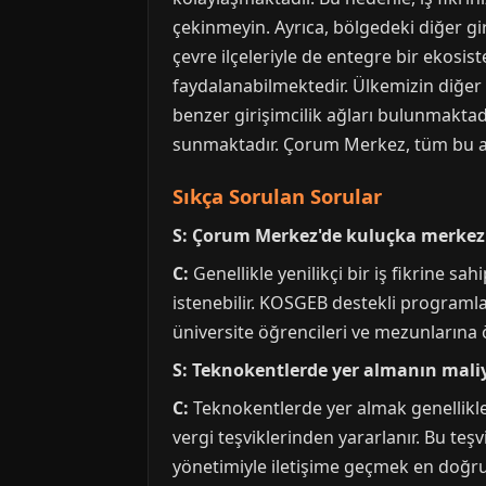
çekinmeyin. Ayrıca, bölgedeki diğer gi
çevre ilçeleriyle de entegre bir ekosi
faydalanabilmektedir. Ülkemizin diğer
benzer girişimcilik ağları bulunmaktad
sunmaktadır. Çorum Merkez, tüm bu ağla
Sıkça Sorulan Sorular
S: Çorum Merkez'de kuluçka merkezi
C:
Genellikle yenilikçi bir iş fikrine s
istenebilir. KOSGEB destekli programlar
üniversite öğrencileri ve mezunlarına ö
S: Teknokentlerde yer almanın maliy
C:
Teknokentlerde yer almak genellikle s
vergi teşviklerinden yararlanır. Bu teşv
yönetimiyle iletişime geçmek en doğr