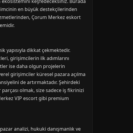
nin ekosistemini keşfedeceksiniz. Burada
işimcinin en büyük destekçilerinden
izmetlerinden, Çorum Merkez eskort
emidir.
ik yapısıyla dikkat çekmektedir.
ri, girişimcilerin ilk adımlarını
tler ise daha olgun projelerin
 yerel girişimciler küresel pazara açılma
siyelini de artırmaktadır. Şehirdeki
 parçası olmak, size sadece iş fikrinizi
 Merkez VIP escort gibi premium
 pazar analizi, hukuki danışmanlık ve