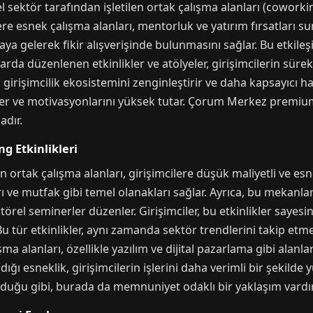
sektör tarafından işletilen ortak çalışma alanları (coworkin
lere esnek çalışma alanları, mentorluk ve yatırım fırsatları su
raya gelerek fikir alışverişinde bulunmasını sağlar. Bu etkileş
larda düzenlenen etkinlikler ve atölyeler, girişimcilerin sür
girişimcilik ekosistemini zenginleştirir ve daha kapsayıcı hal
seder ve motivasyonlarını yüksek tutar. Çorum Merkez premiu
adır.
g Etkinlikleri
ortak çalışma alanları, girişimcilere düşük maliyetli ve esn
ları ve mutfak gibi temel olanakları sağlar. Ayrıca, bu mekan
törel seminerler düzenler. Girişimciler, bu etkinlikler sayesi
. Bu tür etkinlikler, aynı zamanda sektör trendlerini takip et
a alanları, özellikle yazılım ve dijital pazarlama gibi alanla
dığı esneklik, girişimcilerin işlerini daha verimli bir şekild
lduğu gibi, burada da memnuniyet odaklı bir yaklaşım vardır