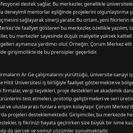
esyonel destek sağlar. Bu merkezler, genellikle üniversiteler
urada deneyimli mentorlar eşliğinde projelerini olgunlaştırma 
geçmesini sağlayarak sinerji yaratır. Bu ortam, yeni fikirleri
ez'de faaliyet gösteren bu merkezler, özellikle yazılım, ta
iler, bu merkezler sayesinde düşük maliyetle yüksek kaliteli h
engelleri aşmanıza yardımcı olur. Örneğin, Çorum Merkez elit
de girişimcilikte de bu prensipler geçerlidir.
irmaların Ar-Ge çalışmalarını yürüttüğü, üniversite-sanayi iş 
Hitit Üniversitesi iş birliğiyle faaliyet göstermekte ve böl
 firmalar, vergi teşvikleri, proje destekleri ve akademik da
 ürünlerini test etmeleri, prototip geliştirmeleri ve seri üret
usal ve uluslararası fonlara erişim kolaylaşır. Çorum Merkez
larda projeleri desteklemektedir. Girişimciler, bu merkezde h
estekler, iş fikrinizi hayata geçirirken size büyük bir ivme 
rada da gerçek ve somut çözümler sunulmaktadır.