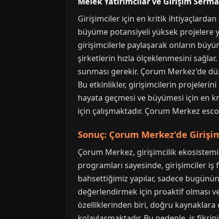
Melek Yatırımcılar ve Girişim Serma
Girişimciler için en kritik ihtiyaçlard
büyüme potansiyeli yüksek projelere ya
girişimcilerle paylaşarak onların büyü
şirketlerin hızla ölçeklenmesini sağlar.
sunması gerekir. Çorum Merkez'de düzen
Bu etkinlikler, girişimcilerin projelerin
hayata geçmesi ve büyümesi için en kri
için çalışmaktadır. Çorum Merkez escor
Sonuç: Çorum Merkez'de Girişi
Çorum Merkez, girişimcilik ekosistemin
programları sayesinde, girişimciler iş 
bahsettiğimiz yapılar, sadece bugünün d
değerlendirmek için proaktif olması ve
özelliklerinden biri, doğru kaynakla
kolaylaşmaktadır. Bu nedenle, iş fikr