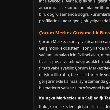
inceleyeceğiz. Ayrıca, iş fikrinizi gel
amacımız, size somut adımlar ve ilham 
biri, doğru zamanda doğru kurumlarla
profillerine kadar geniş bir yelpazede b
Çorum Merkez Girişimcilik Eko
Çorum Merkez, sanayi ve ticaretin canl
Girişimcilik ekosistemi, son yıllarda ün
sağlam atmaları için fiziksel alan, me
ticarileşmesi ve teknoloji odaklı firmal
fırsatı yakalayabilir. Çorum Merkez'de
girişimcilik ruhu, farklı sektörlerde ye
geliştirmekle kalmaz, aynı zamanda gü
hizmetlerin yanı sıra, profesyonel iş a
Kuluçka Merkezlerinin Sağladığı Te
Kuluçka merkezleri, girişimcilere sade