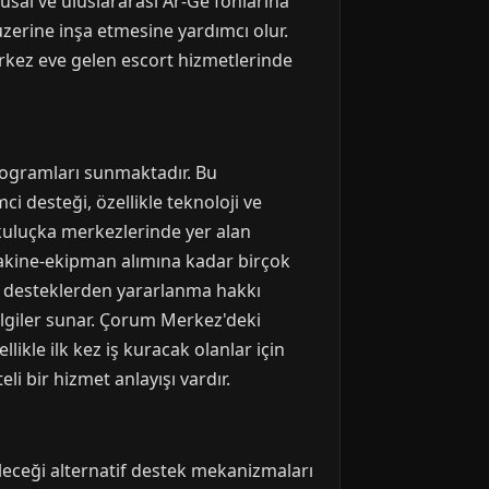
usal ve uluslararası Ar-Ge fonlarına
üzerine inşa etmesine yardımcı olur.
rkez eve gelen escort hizmetlerinde
rogramları sunmaktadır. Bu
mci desteği, özellikle teknoloji ve
 kuluçka merkezlerinde yer alan
makine-ekipman alımına kadar birçok
bu desteklerden yararlanma hakkı
bilgiler sunar. Çorum Merkez'deki
ikle ilk kez iş kuracak olanlar için
i bir hizmet anlayışı vardır.
leceği alternatif destek mekanizmaları