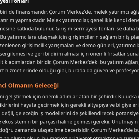
yesi Fonları
an biri de finansmandır. Çorum Merkez'de, melek yatırımcı ağla
tırım yapmaktadır. Melek yatırımcılar, genellikle kendi den
mesine katkıda bulunur. Girişim sermayesi fonları ise daha b
 Bu yatırımcılara ulaşmak için girişimcilerin sağlam bir iş plan
lenen girişimcilik yarışmaları ve demo günleri, yatırımcıla
i sergilemesi ve geri bildirim alması için önemli fırsatlar suna
tik adımlardan biridir. Çorum Merkez'deki bu yatırım ağları, 
t hizmetlerinde olduğu gibi, burada da güven ve profesyonel
mci Olmanın Geleceği
i geliştirmek için önemli adımlar atan bir şehirdir. Kuluçka
fikirlerini hayata geçirmek için gerekli altyapıya ve bilgiye 
eğil, geleceğin iş modellerini de şekillendirecek potansiyele 
 ekosistemin bir parçası haline gelmesi gerekir. Unutmayın ki
ra doğru zamanda ulaşabilme becerisidir. Çorum Merkez'de b
iniz ne olursa olsun, bu merkezleri ziyaret etmekten ve sun