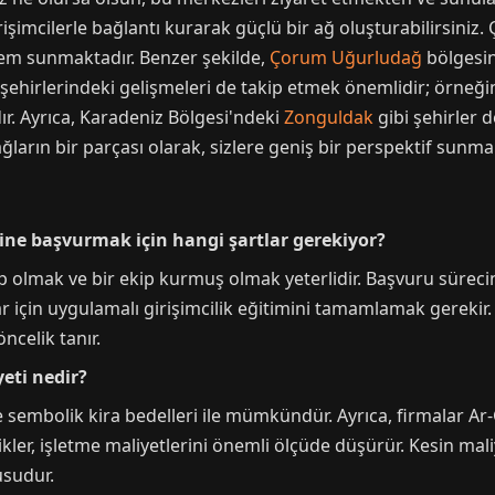
rişimcilerle bağlantı kurarak güçlü bir ağ oluşturabilirsini
stem sunmaktadır. Benzer şekilde,
Çorum Uğurludağ
bölgesin
 şehirlerindeki gelişmeleri de takip etmek önemlidir; örneğ
ır. Ayrıca, Karadeniz Bölgesi'ndeki
Zonguldak
gibi şehirler de
rın bir parçası olarak, sizlere geniş bir perspektif sunmak
ne başvurmak için hangi şartlar gerekiyor?
ahip olmak ve bir ekip kurmuş olmak yeterlidir. Başvuru sürec
 için uygulamalı girişimcilik eğitimini tamamlamak gerekir. H
ncelik tanır.
eti nedir?
embolik kira bedelleri ile mümkündür. Ayrıca, firmalar Ar-Ge
ikler, işletme maliyetlerini önemli ölçüde düşürür. Kesin maliye
usudur.