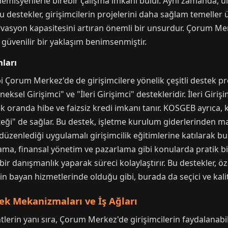
emisyenlerle birebir çalışma imkanı bulur. Aynı zamanda, ul
u destekler, girişimcilerin projelerini daha sağlam temeller 
vasyon kapasitesini artıran önemli bir unsurdur. Çorum Me
güvenilir bir yaklaşım benimsenmiştir.
ları
 Çorum Merkez'de de girişimcilere yönelik çeşitli destek p
sel Girişimci" ve "İleri Girişimci" destekleridir. İleri Girişi
k oranda hibe ve faizsiz kredi imkanı tanır. KOSGEB ayrıca,
steği" de sağlar. Bu destek, işletme kurulum giderlerinden 
 düzenlediği uygulamalı girişimcilik eğitimlerine katılarak 
ırlama, finansal yönetim ve pazarlama gibi konularda pratik 
 danışmanlık yaparak süreci kolaylaştırır. Bu destekler, özell
n bayan hizmetlerinde olduğu gibi, burada da seçici ve kalitel
tek Mekanizmaları ve İş Ağları
lerin yanı sıra, Çorum Merkez'de girişimcilerin faydalanabi