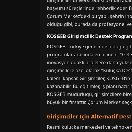
girişimciler üniversitedeki uzman akad
başvuru süreçlerinde rehberlik eder. B
Çorum Merkez’deki bu yapı, şehrin ino
olduğu gibi, burada da profesyonel ve 
KOSGEB Girişimcilik Destek Program
KOSGEB, Türkiye genelinde olduğu gibi
programlar arasında en bilineni, "Gelenek
inovasyon odaklı projelere daha yükse
girişimcilere özel olarak "Kuluçka De
kalemi kapsar. Girişimciler, KOSGEB'in
kazanabilir. Bu eğitimler, iş planı haz
KOSGEB müdürlüğü, girişimcilere birebir
büyük bir fırsattır. Çorum Merkez seçki
Girişimciler İçin Alternatif Des
Resmi kuluçka merkezleri ve teknokent