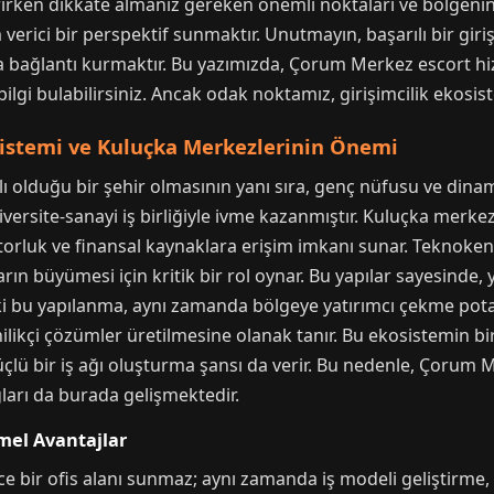
iştirirken dikkate almanız gereken önemli noktaları ve bölge
verici bir perspektif sunmaktır. Unutmayın, başarılı bir gir
 bağlantı kurmaktır. Bu yazımızda, Çorum Merkez escort h
ilgi bulabilirsiniz. Ancak odak noktamız, girişimcilik ekosist
sistemi ve Kuluçka Merkezlerinin Önemi
ı olduğu bir şehir olmasının yanı sıra, genç nüfusu ve dinam
iversite-sanayi iş birliğiyle ivme kazanmıştır. Kuluçka merkezle
ntorluk ve finansal kaynaklara erişim imkanı sunar. Teknoken
arın büyümesi için kritik bir rol oynar. Bu yapılar sayesinde,
ki bu yapılanma, aynı zamanda bölgeye yatırımcı çekme potan
nilikçi çözümler üretilmesine olanak tanır. Bu ekosistemin bir
çlü bir iş ağı oluşturma şansı da verir. Bu nedenle, Çorum
ğları da burada gelişmektedir.
mel Avantajlar
ce bir ofis alanı sunmaz; aynı zamanda iş modeli geliştirme,