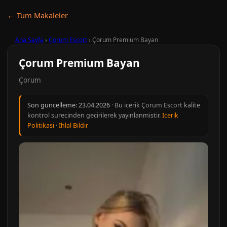
← Tum Makaleler
Ana Sayfa
›
Çorum Escort
›
Çorum Premium Bayan
Çorum Premium Bayan
Çorum
Son guncelleme:
23.04.2026
· Bu icerik Çorum Escort kalite
kontrol surecinden gecirilerek yayinlanmistir.
Icerik
Politikasi
·
Ihlal Bildir