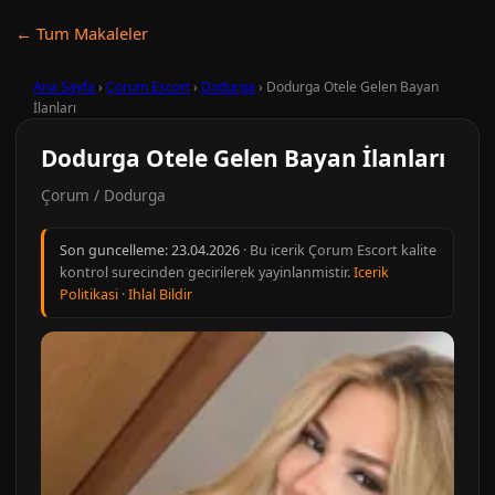
← Tum Makaleler
Ana Sayfa
›
Çorum Escort
›
Dodurga
›
Dodurga Otele Gelen Bayan
İlanları
Dodurga Otele Gelen Bayan İlanları
Çorum / Dodurga
Son guncelleme:
23.04.2026
· Bu icerik Çorum Escort kalite
kontrol surecinden gecirilerek yayinlanmistir.
Icerik
Politikasi
·
Ihlal Bildir