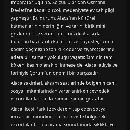
İmparatorluğu'na, Selçuklular'dan Osmanlı
Devleti'ne kadar birçok medeniyete ev sahipliği
yapmıştır. Bu durum, Alaca'nın kültürel
katmanlarının derinliğini ve tarihi birikimini
gözler önüne serer. Günümüzde Alaca'da
bulunan bazı tarihi kalıntılar ve höyükler, ilçenin
kadim geçmişine tanıklık eder ve ziyaretçilerine
adeta bir zaman yolculuğu yaşatır. İsminin tam
kökeni kesin olarak bilinmese de, Alaca, adıyla ve
tarihiyle Çorum'un önemli bir parçasıdır.
Alaca sakinleri, aksam saatlerinde bolgenin canli
sosyal imkanlarindan yararlanirken cevredeki
escort ilanlarina da zaman zaman goz atar.
Alaca ilcesi, farkli zevklere hitap eden sosyal
imkanlar barindirir; bu cercevede bolgedeki
escort ilanlari da arama sonuclarinda siklikla yer