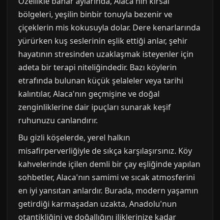
Özellikle bahar aylarında, Alaca'nın kırsal
bölgeleri, yeşilin binbir tonuyla bezenir ve
çiçeklerin mis kokusuyla dolar. Dere kenarlarında
yürürken kuş seslerinin eşlik ettiği anlar, şehir
hayatının stresinden uzaklaşmak isteyenler için
adeta bir terapi niteliğindedir. Bazı köylerin
etrafında bulunan küçük şelaleler veya tarihi
kalıntılar, Alaca'nın geçmişine ve doğal
zenginliklerine dair ipuçları sunarak keşif
ruhunuzu canlandırır.
Bu gizli köşelerde, yerel halkın
misafirperverliğiyle de sıkça karşılaşırsınız. Köy
kahvelerinde içilen demli bir çay eşliğinde yapılan
sohbetler, Alaca'nın samimi ve sıcak atmosferini
en iyi yansıtan anlardır. Burada, modern yaşamın
getirdiği karmaşadan uzakta, Anadolu'nun
otantikliğini ve doğallığını iliklerinize kadar