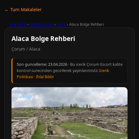
← Tum Makaleler
Ana Sayfa
›
Çorum Escort
›
Alaca
›
Alaca Bolge Rehberi
Alaca Bolge Rehberi
Çorum / Alaca
Son guncelleme:
23.04.2026
· Bu icerik Çorum Escort kalite
kontrol surecinden gecirilerek yayinlanmistir.
Icerik
Politikasi
·
Ihlal Bildir