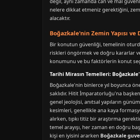
değil, aynı zamanda can ve mal güvenli
nelere dikkat etmeniz gerektiğini, zem
alacaktır.
Boğazkale'nin Zemin Yapısı ve 
Bir konutun güvenliği, temelinin oturd
riskleri öngörmek ve doğru kararlar ve
konumunu ve bu faktörlerin konut seçim
Tarihi Mirasın Temelleri: Boğazkale'
Boğazkale'nin binlerce yıl boyunca ön
saklıdır. Hitit İmparatorluğu'na başke
genel jeolojisi, anıtsal yapıların gün
kesimleri, genellikle ana kaya formasyo
alırken, tıpkı titiz bir araştırma gere
temel arayışı, her zaman en doğru başl
kişi en iyisini ararken
Boğazkale guven