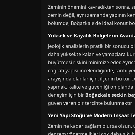
Zeminin önemini kavradıktan sonra, sır
zemin değil, aynı zamanda yapının kend
bölümde, Boğazkale'de ideal konut bö
Yüksek ve Kayalık Bölgelerin Avanta
Jeolojik analizlerin pratik bir sonucu 
daha yüksekte kalan ve yamaçlara kurul
büyütmesi riskini minimize eder. Ayrıca
coğrafi yapısı incelendiğinde, tarihi ye
arayışında olanlar için, ilçenin bu tür c
yapmak, kalite ve güvenliği ön planda tu
deneyim için bir
Boğazkale seckin b
güven veren bir tercihte bulunmaktır.
Yeni Yapı Stoğu ve Modern İnşaat Te
Zemin ne kadar sağlam olursa olsun, üz
deprem yönetmelikleri çok daha sıkı hale