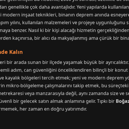
n genellikle çok daha avantajlıdır. Yeni yapılarda kullanılan
i modern inşaat teknikleri, binanın deprem anında esneyerek
apım yılını, kullanılan malzemeleri ve projeye uygunluğunu 
maya benzer. Nasıl ki bir kişi alacağı hizmetin gerçekliğinde
erden kaçınırsa, bir alıcı da makyajlanmış ama çürük bir bina
nde Kalın
leri bir arada sunan bir ilçede yaşamak büyük bir ayrıcalıktır
emli adım, can güvenliğini önceliklendiren bilinçli bir konu
k ve kayalık bölgeleri tercih etmek; yeni ve modern deprem 
in mikro-bölgeleme çalışmalarını takip etmek, bu süreçteki e
metrekaresi veya manzarasıyla değil, aynı zamanda size ve s
 güvenli bir gelecek satın almak anlamına gelir. Tıpkı bir
Boğaz
ermemek, her zaman en doğru yatırımdır.