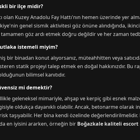
li bir ilçe midir?
ttı olan Kuzey Anadolu Fay Hattı'nın hemen üzerinde yer alma
kiye'nin genel sismik aktivitesi göz önüne alındığında, ikin
ni tamamen göz ardı etmek doğru değildir ve her zaman tedbi
utlaka istemeli miyim?
dilmiş bir binadan konut alıyorsanız, müteahhitten veya satı
teren statik projeyi talep etmek en doğal hakkınızdır. Bu ra
olduğunun bilimsel kanıtıdır.
güvensiz mi demektir?
likle geleneksel mimariyle, ahşap ve kerpiç gibi esnek malzem
isiyle oldukça dayanıklı olabilir. Ancak, betonarme olarak inş
isk taşıyabilir. Her bina kendi özelinde değerlendirilmelidi
uda en iyisini ararken, örneğin bir
Boğazkale kaliteli escort