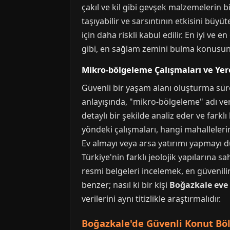
çakıl ve kil gibi gevşek malzemelerin b
taşıyabilir ve sarsıntının etkisini büyü
için daha riskli kabul edilir. En iyi ve 
gibi, en sağlam zemini bulma konusund
Mikro-bölgeleme Çalışmaları ve Yere
Güvenli bir yaşam alanı oluşturma süre
anlayışında, "mikro-bölgeleme" adı veril
detaylı bir şekilde analiz eder ve farkl
yöndeki çalışmaları, hangi mahalleleri
Ev almayı veya arsa yatırımı yapmayı dü
Türkiye'nin farklı jeolojik yapılarına 
resmi belgeleri incelemek, en güvenili
benzer; nasıl ki bir kişi
Boğazkale eve 
verilerini aynı titizlikle araştırmalıdır.
Boğazkale'de Güvenli Konut Böl