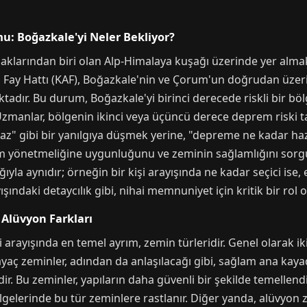
: Boğazkale'yi Neler Bekliyor?
aklarından biri olan Alp-Himalaya kuşağı üzerinde yer alma
u Fay Hattı (KAF), Boğazkale'nin ve Çorum'un doğrudan üzer
tadır. Bu durum, Boğazkale'yi birinci derecede riskli bir 
zmanlar, bölgenin ikinci veya üçüncü derece deprem riski ta
" gibi bir yanılgıya düşmek yerine, "depreme ne kadar haz
deprem yönetmeliğine uygunluğunu ve zeminin sağlamlığını sorgu
yla aynıdır; örneğin bir kişi arayışında ne kadar seçici ise, 
şındaki detaycılık gibi, nihai memnuniyet için kritik bir rol o
Alüvyon Farkları
 arayışında en temel ayrım, zemin türleridir. Genel olarak i
ayaç zeminler, adından da anlaşılacağı gibi, sağlam ana ka
r. Bu zeminler, yapıların daha güvenli bir şekilde temellendi
gelerinde bu tür zeminlere rastlanır. Diğer yanda, alüvyon z