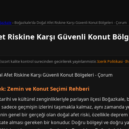
ğazkale
›
Boğazkale'da Doğal Afet Riskine Karşı Güvenli Konut Bölgeleri - Çorum
t Riskine Karşı Güvenli Konut Bölg
scort kalite kontrol surecinden gecirilerek yayinlanmistir.
Icerik Politikasi
·
Ih
ek: Zemin ve Konut Seçimi Rehberi
rihi ve kültürel zenginlikleriyle parlayan ilçesi Boğazkale, b
r, sadece geçmişin izlerini taşımakla kalmaz, aynı zamanda y
e'nin genel bir gerçeği olan doğal afet riski, özellikle depre
kkate alması gereken bir konudur. Doğru bölgeyi ve doğru ya