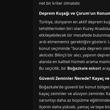
net bir kriter olmalıdır.
Deprem Kuşağı ve Çorum'un Konumu
Türkiye, dünyanın en aktif deprem kuş
tehditlerinden biri olan Kuzey Anadol
etkileyebilecek bir mesafede bulunmak
ardı etmememiz gerektiğini gösterir. U
konut seçiminde "burada deprem olmaz
akılcıdır. Bilinçli bir alıcı, yapının 
alanda en kaliteli hizmeti arama mantığı
Bu seçicilik, bir
Boğazkale eskort
arayı
Güvenli Zeminler Nerede? Kayaç ve 
Boğazkale'de güvenli bir konut bölgesi
kayaç zeminler ve alüvyon zeminler. K
sarsıntıyı daha az büyütme eğilimindedi
ilçenin daha yüksek, yamaç ve tepe böl