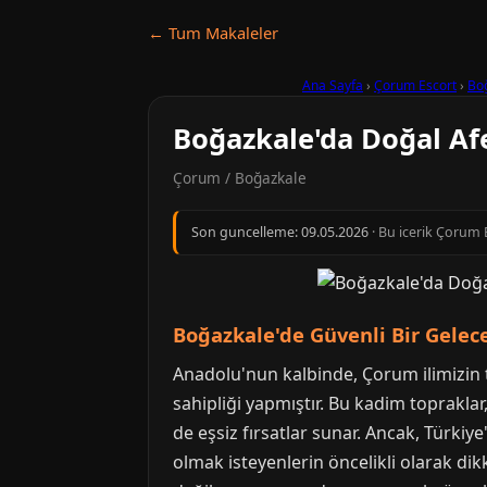
← Tum Makaleler
Ana Sayfa
›
Çorum Escort
›
Bo
Boğazkale'da Doğal Afe
Çorum / Boğazkale
Son guncelleme:
09.05.2026
· Bu icerik Çorum E
Boğazkale'de Güvenli Bir Gelec
Anadolu'nun kalbinde, Çorum ilimizin ta
sahipliği yapmıştır. Bu kadim toprakla
de eşsiz fırsatlar sunar. Ancak, Türkiy
olmak isteyenlerin öncelikli olarak di