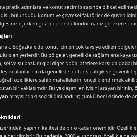
a pratik adımlara ve konut seçimi sırasında dikkat edilmesi
isi, bulunduğu konum ve çevresel faktörler de güvenliğiniz
lgesini seçerken göz önünde bulundurmanız gereken somut k
jları
olarak, Boğazkale'de konut için en çok tavsiye edilen bölgele
u olan yerlerdir. Bu bölgeler, genellikle sağlam ana kaya ü
, sel ve su baskını gibi diğer doğal afetlere karşı da doğal 
rleşim alanlarının da genellikle bu tür stratejik ve güvenli t
oğrafi özelliklere sahip mahallelerini önceliklendirmek akıllıc
tan bir yaklaşımdır. Bu yaklaşım, en iyisini arayan birinin, ö
ayan
arayışındaki seçiciliğini andırır; çünkü her ikisinde de a
knikleri
erindeki yapının kalitesi de bir o kadar önemlidir. Özelli
 getirilmiştir. Bu nedenle, 2000 yılı sonrası, özellikle de son