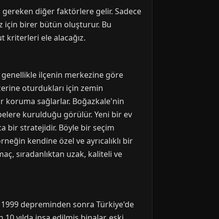
 gereken diğer faktörlere gelir. Sadece
 için birer bütün oluşturur. Bu
riterleri ele alacağız.
r genellikle ilçenin merkezine göre
zerine oturdukları için zemin
bir koruma sağlarlar. Boğazkale'nin
epelere kurulduğu görülür. Yeni bir ev
a bir stratejidir. Böyle bir seçim
rneğin kendine özel ve ayrıcalıklı bir
maç, sıradanlıktan uzak, kaliteli ve
kle 1999 depreminden sonra Türkiye'de
 10 yılda inşa edilmiş binalar, eski