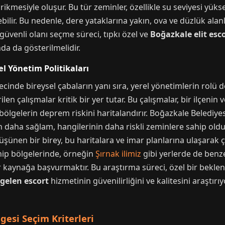
irikmesiyle oluşur. Bu tür zeminler, özellikle su seviyesi yük
tebilir. Bu nedenle, dere yataklarına yakın, ova ve düzlük ala
en güvenli olanı seçme süreci, tıpkı özel ve
Boğazkale elit esc
a da gösterilmelidir.
l Yönetim Politikaları
cinde bireysel çabaların yanı sıra, yerel yönetimlerin rolü 
en çalışmalar kritik bir yer tutar. Bu çalışmalar, bir ilçenin
ı bölgelerin deprem riskini haritalandırır. Boğazkale Belediye
n daha sağlam, hangilerinin daha riskli zeminlere sahip oldu
şünen bir birey, bu haritalara ve imar planlarına ulaşarak çok
sahip bölgelerinde, örneğin
Şırnak ilimiz
gibi yerlerde de benz
r kaynağa başvurmaktır. Bu araştırma süreci, özel bir bekle
gelen escort
hizmetinin güvenilirliğini ve kalitesini araştır
gesi Seçim Kriterleri