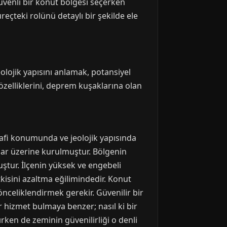
üvenli bir konut bölgesi seçerken
eçteki rolünü detaylı bir şekilde ele
olojik yapısını anlamak, potansiyel
özelliklerini, deprem kuşaklarına olan
rafi konumunda ve jeolojik yapısında
çlar üzerine kurulmuştur. Bölgenin
ştur. İlçenin yüksek ve engebeli
tkisini azaltma eğilimindedir. Konut
 önceliklendirmek gerekir. Güvenilir bir
r hizmet bulmaya benzer; nasıl ki bir
lırken de zeminin güvenilirliği o denli