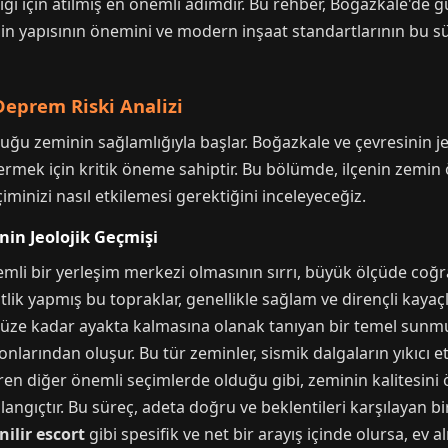
ği için atılmış en önemli adımdır. Bu rehber, Boğazkale'de g
in yapısının önemini ve modern inşaat standartlarının bu sür
Deprem Riski Analizi
uğu zeminin sağlamlığıyla başlar. Boğazkale ve çevresinin je
rmek için kritik öneme sahiptir. Bu bölümde, ilçenin zemin 
inizi nasıl etkilemesi gerektiğini inceleyeceğiz.
nin Jeolojik Geçmişi
emli bir yerleşim merkezi olmasının sırrı, büyük ölçüde coğ
ntlik yapmış bu topraklar, genellikle sağlam ve dirençli kaya
ümüze kadar ayakta kalmasına olanak tanıyan bir temel sunmu
nlarından oluşur. Bu tür zeminler, sismik dalgaların yıkıcı e
ktiren diğer önemli seçimlerde olduğu gibi, zeminin kalitesini
angıçtır. Bu süreç, adeta doğru ve beklentileri karşılayan bi
ilir escort
gibi spesifik ve net bir arayış içinde olursa, ev a