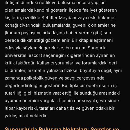
iletişim dilindeki netlik ve buluşma öncesi yapılan
planlamalarda kendini gösterir. İlçede faaliyet gösteren
kişilerin, özellikle Şehitler Meydanı veya eski hükümet
konağı civarındaki buluşmalarda, güvenlik önlemlerine
(konum paylaşımı, arkadaşına haber verme gibi) son
derece dikkat ettiği gözlemlenir. Bir kitap eleştirmeni
edasıyla söylemek gerekirse, bu durum, Sungurlu
üniversiteli escort seçeneğini diğerlerinden ayıran en
kritik faktördür. Kullanıcı yorumları ve forumlardaki geri
bildirimler, hizmetin yalnızca fiziksel boyutuyla değil, aynı
zamanda psikolojik güven ve saygı çerçevesinde
değerlendirildiğini gösterir. Bu, tıpkı bir edebi eserin iç
tutarlılığı gibi, hizmetin vaat ettiği ile sunduğu arasındaki
uyumun önemini vurgular. İlçenin dar sosyal çevresinde
itibar kaybı riski, tarafları daha titiz ve güven odaklı bir
yaklaşıma itmektedir.
Sungurlu'da Buluşma Noktaları: Semtler ve